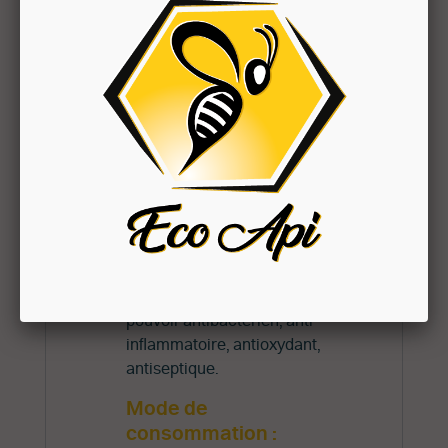
améliorations aux
problèmes respiratoires
et aux maux d'estomac.
Favorable à la
microflore intestinale
La cire apporte des
bienfaits pour la peau,
les cheveux et les
ongles.
On peut attribuer de
nombreuses propriétés au
miel, notamment son
pouvoir antibactérien, anti-
inflammatoire, antioxydant,
antiseptique.
Mode de
consommation :