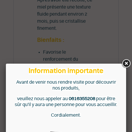
miel présente une texture
fluide pendant environ 2
mois, puis se cristallise
finement.
Bienfaits :
Favorise le
renforcement du
système immunitaire
Information importante
grâce à la présence
multiple de pollen.
Avant de venir nous rendre visite pour découvrir
Nourrissant et
nos produits,
dynamisant grâce à la
veuillez nous appeler au
0616355208
pour être
présence de multiples
sûr qu'il y aura une personne pour vous accueillir.
oligo-éléments
Cordialement.
(vitamine C, fer,
calcium).
Apporte des