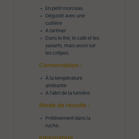
En petit morceau
Dégusté avec une
cuillère
A tartiner
Dans le thé, le café et les
yaourts, mais aussi sur
les crêpes.
Conservation :
À la température
ambiante
A l'abri de la lumière
Mode de récolte :
Prélèvement dans la
ruche.
Information