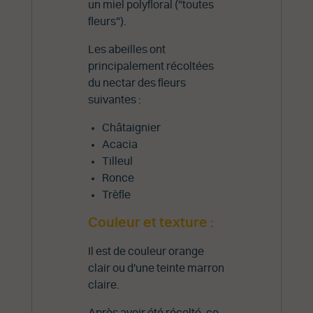
un miel polyfloral ("toutes
fleurs").
Les abeilles ont
principalement récoltées
du nectar des fleurs
suivantes :
Châtaignier
Acacia
Tilleul
Ronce
Trèfle
Couleur et texture :
Il est de couleur orange
clair ou d'une teinte marron
claire.
Après avoir été récolté, ce