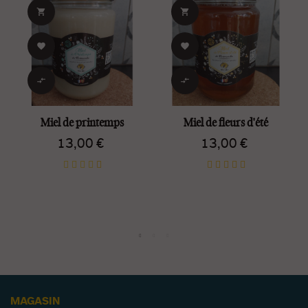






Miel de printemps
Miel de fleurs d'été
13,00 €
13,00 €
MAGASIN