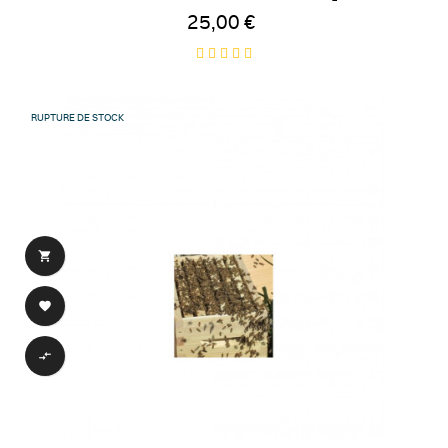
25,00 €
RUPTURE DE STOCK


