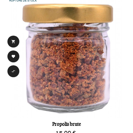
RUPTURE DE STOCK



Propolis brute