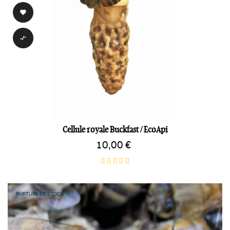


Cellule royale Buckfast / EcoApi
10,00 €
RUPTURE DE STOCK