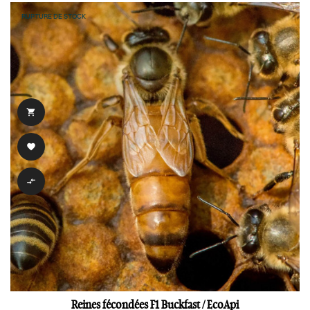
RUPTURE DE STOCK



Reines fécondées F1 Buckfast / EcoApi