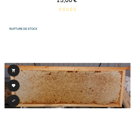
15,00 €
RUPTURE DE STOCK


