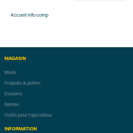
Accueil info comp
MAGASIN
Miels
Propolis & pollen
Essaims
Reines
Outils pour l'apiculteur
INFORMATION