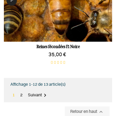

Reines fécondées F1 Noire
35,00 €
Affichage 1-12 de 13 article(s)

1
2
Suivant

Retour en haut