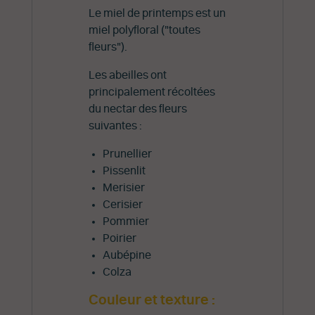
Le miel de printemps est un
miel polyfloral ("toutes
fleurs").
Les abeilles ont
principalement récoltées
du nectar des fleurs
suivantes :
Prunellier
Pissenlit
Merisier
Cerisier
Pommier
Poirier
Aubépine
Colza
Couleur et texture :