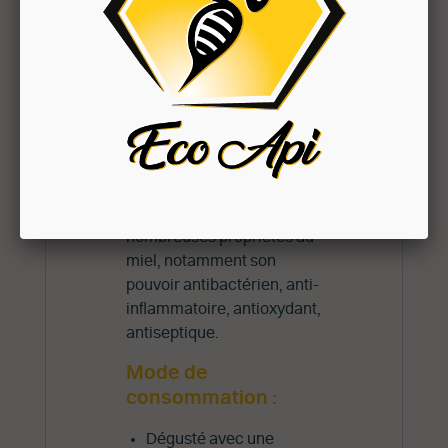
sous le nom d'acide
borique), en association
avec le calcium, pourrait
avoir des effets
bénéfiques sur la
calcification et le
maintien de
l'ossification.
On peut attribuer de
nombreuses propriétés au
miel, notamment son
pouvoir antibactérien, anti-
inflammatoire, antioxydant,
antiseptique.
Mode de
consommation :
Dégusté avec une