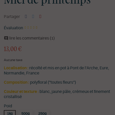
Miel de printemps
Partager
Évaluation

lire les commentaires (
1
)
13,00 €
Aucune taxe
Localisation :
récolté et mis en pot à Pont de l'Arche, Eure,
Normandie, France
Composition :
polyfloral ("toutes fleurs")
Couleur et texture :
blanc, jaune pâle, crémeux et finement
cristallisé
Poid
1kg
500g
250g