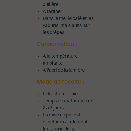
cuillère
A tartiner
Dans le thé, le café et les
yaourts, mais aussi sur
les crêpes.
Conservation :
À la température
ambiante
A l'abri de la lumière
Mode de récolte :
Extraction à froid
Temps de maturation de
2 à 3 jours
La mise en pot est
effectuée rapidement
(en raison de la