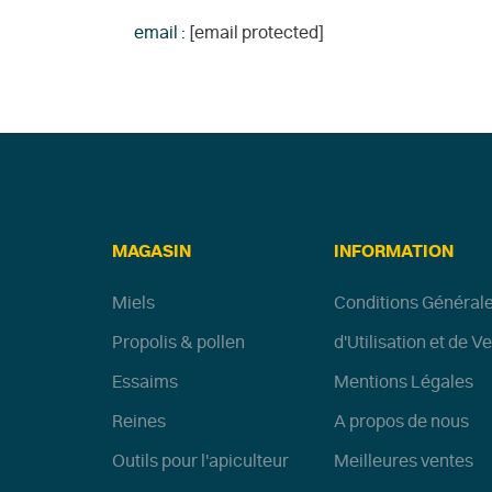
email :
[email protected]
MAGASIN
INFORMATION
Miels
Conditions Général
Propolis & pollen
d'Utilisation et de V
Essaims
Mentions Légales
Reines
A propos de nous
Outils pour l'apiculteur
Meilleures ventes