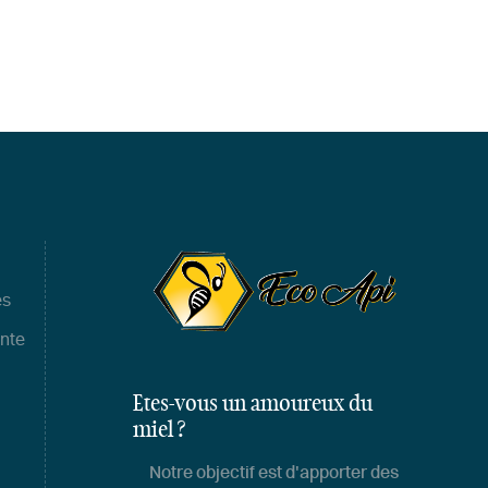
es
ente
Etes-vous un amoureux du
miel ?
Notre objectif est d'apporter des