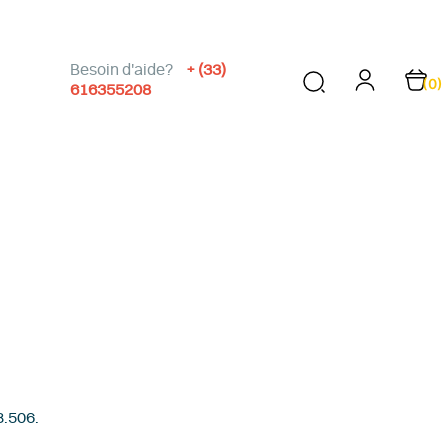
Besoin d'aide?
+ (33)
(0)
616355208
8.506.