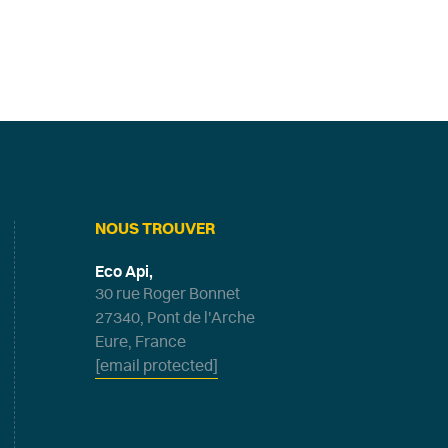
NOUS TROUVER
Eco Api,
30 rue Roger Bonnet
27340, Pont de l'Arche
Eure, France
[email protected]